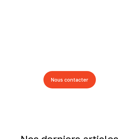
Vous souhaitez faire de
la pub mais vous ne
savez pas par ou
commencer ?
Laisser nous vous guider
Nous contacter
Nos derniers articles