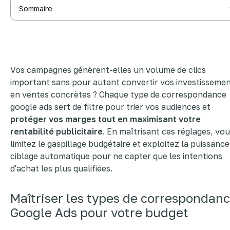
Sommaire
Maîtriser les types de correspondance Google Ads pour votre
budget
La requête large et la puissance du Smart Bidding
Comment équilibrer portée et précision avec les
correspondances strictes ?
Vos campagnes génèrent-elles un volume de clics
3 leviers pour assainir vos campagnes et limiter le
gaspillage
important sans pour autant convertir vos investisseme
en ventes concrètes ? Chaque type de correspondance
google ads sert de filtre pour trier vos audiences et
protéger vos marges tout en maximisant votre
rentabilité publicitaire
. En maîtrisant ces réglages, vo
limitez le gaspillage budgétaire et exploitez la puissance
ciblage automatique pour ne capter que les intentions
d'achat les plus qualifiées.
Maîtriser les types de correspondan
Google Ads pour votre budget