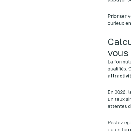
Prioriser 
curieux en
Calcu
vous
La formule
qualifiés.
attractivi
En 2026, l
un taux si
attentes d
Restez éga
ou un tag 