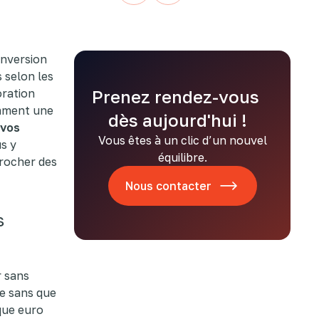
nversion
 selon les
oration
Prenez rendez-vous
omment une
dès aujourd'hui !
 vos
Vous êtes à un clic d’un nouvel
s y
équilibre.
procher des
Nous contacter
s
r sans
de sans que
que euro