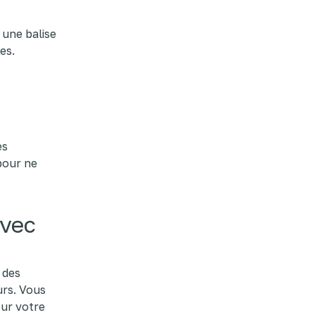
 une balise
es.
es
pour ne
avec
 des
urs. Vous
ur votre