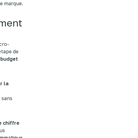
e marque.
iment
cro-
étape de
e budget
r la
s sans
e chiffre
ous
ammatique
.