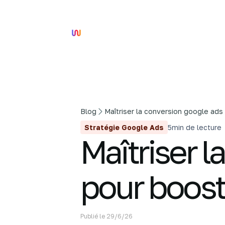
Blog
Maîtriser la conversion google ads
Stratégie Google Ads
5
min de lecture
Maîtriser 
pour boost
Publié le
29/6/26