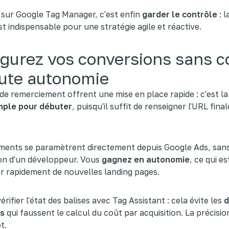
sur Google Tag Manager, c'est enfin
garder le contrôle
: l
est indispensable pour une stratégie agile et réactive.
gurez vos conversions sans c
oute autonomie
de remerciement offrent une mise en place rapide : c'est l
imple pour débuter
, puisqu'il suffit de renseigner l'URL fina
.
ments se paramètrent directement depuis Google Ads, san
on d'un développeur. Vous
gagnez en autonomie
, ce qui es
r rapidement de nouvelles landing pages.
rifier l'état des balises avec Tag Assistant : cela évite les
d
s
qui faussent le calcul du coût par acquisition. La précisio
t.