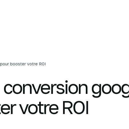
L'agence
Nos services
C
 pour booster votre ROI
la conversion goo
er votre ROI