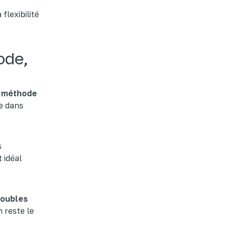
a flexibilité
ode,
a
méthode
le dans
s
t idéal
oubles
n reste le