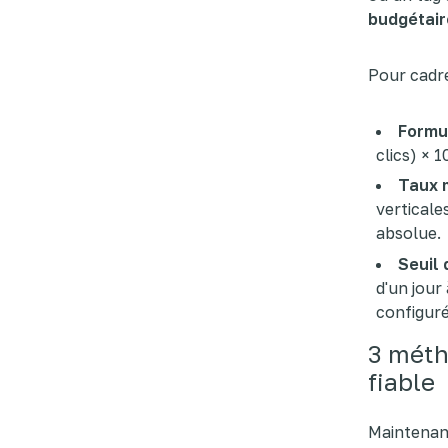
budgétair
Pour cadre
Formu
clics) × 
Taux 
verticale
absolue.
Seuil 
d'un jour
configuré
3 méth
fiable
Maintenant