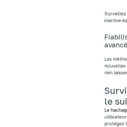
Surveillez
inactive é
Fiabil
avanc
Les méthod
nouvelles
rien laiss
Survi
le su
Le hachag
utilisateu
protégez l