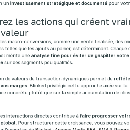
n un
investissement stratégique et documenté
pour votr
ez les actions qui créent vra
 valeur
 les macro-conversions, comme une vente finalisée, des mi
s telles que les ajouts au panier, est déterminant. Chaque 
nel mérite une
analyse fine pour éviter de gaspiller votr
re
sur des segments peu qualifiés.
ion de valeurs de transaction dynamiques permet de
refléte
e vos marges
. Blinked privilégie cette approche axée sur la
e concrète plutôt que sur la simple accumulation de clic
.
es interactions directes contribue à
faire progresser votr
 global
. Pour structurer cette croissance, vous pouvez v
r l'expertise de
Blinked : Agence Media SEA, SMA & Progr