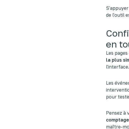
S'appuyer 
de l'outil 
Confi
en t
Les pages 
la plus s
l'interface
Les événe
interventi
pour teste
Pensez à vé
comptage
maître-mo