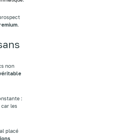
 prospect
premium
.
 sans
cs non
véritable
nstante :
 car les
al placé
ions