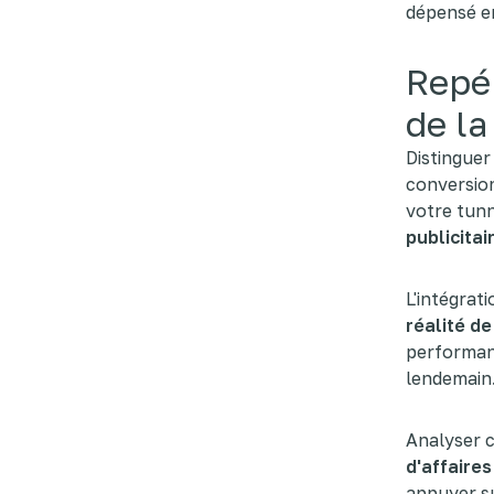
dépensé e
Repér
de la
Distinguer
conversion
votre tun
publicitai
L'intégrat
réalité d
performanc
lendemain
Analyser c
d'affaires
appuyer su