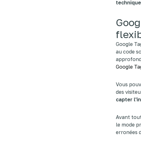
technique
Goog
flexi
Google Tag
au code s
approfondi
Google Ta
Vous pouv
des visite
capter l'i
Avant tout
le mode pr
erronées d