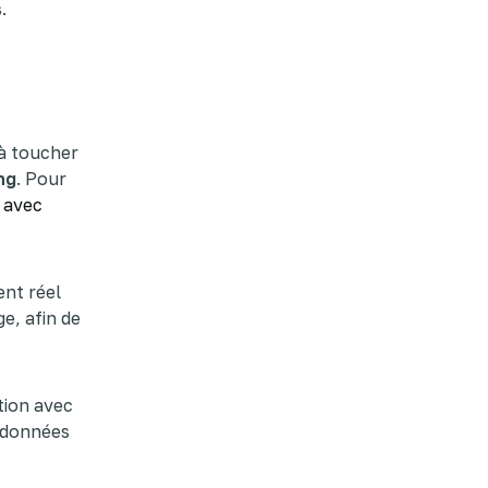
s
.
 à toucher
ng
. Pour
 avec
nt réel
e, afin de
tion avec
s données