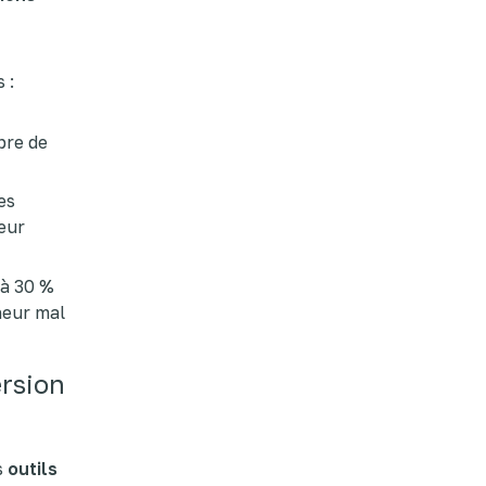
 :
bre de
es
leur
 à 30 %
heur mal
rsion
s
outils