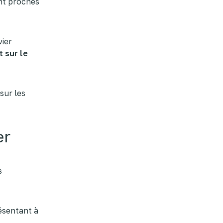
ont proches
vier
t sur le
sur les
er
s
ésentant à