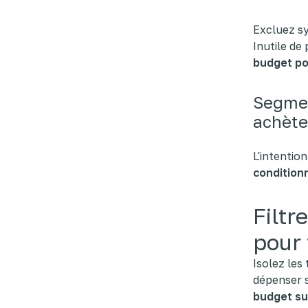
Excluez sy
Inutile de
budget po
Segmen
achète
L'intention
condition
Filtr
pour 
Isolez les
dépenser s
budget su