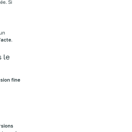
ée. Si
 un
l'acte
.
 le
ion fine
rsions