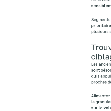
sensiblem
Segmentez 
prioritaire
plusieurs 
Trouv
cibla
Les ancie
sont déso
qui s'appu
proches de
Alimentez 
la granula
sur le vo