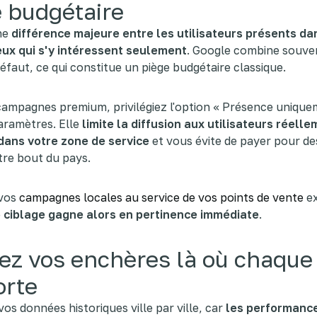
 budgétaire
une
différence majeure entre les utilisateurs présents da
eux qui s'y intéressent seulement
. Google combine souven
éfaut, ce qui constitue un piège budgétaire classique.
ampagnes premium, privilégiez l'option « Présence unique
aramètres. Elle
limite la diffusion aux utilisateurs réell
dans votre zone de service
et vous évite de payer pour des
utre bout du pays.
 vos
campagnes locales au service de vos points de vente
ex
e
ciblage gagne alors en pertinence immédiate
.
ez vos enchères là où chaque
orte
os données historiques ville par ville, car
les performance