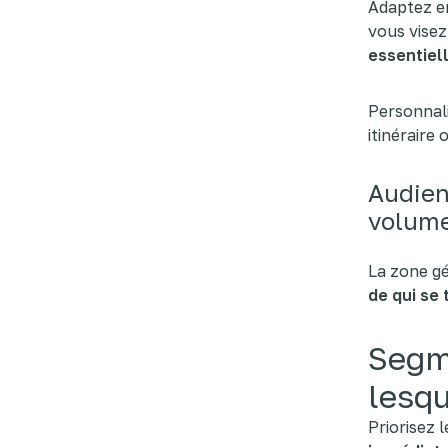
Adaptez en
vous visez
essentiel
Personnali
itinéraire
Audien
volum
La zone gé
de qui se 
Segme
lesqu
Priorisez 