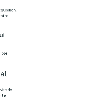
quisition.
votre
ui
ible
tal
vite de
 le