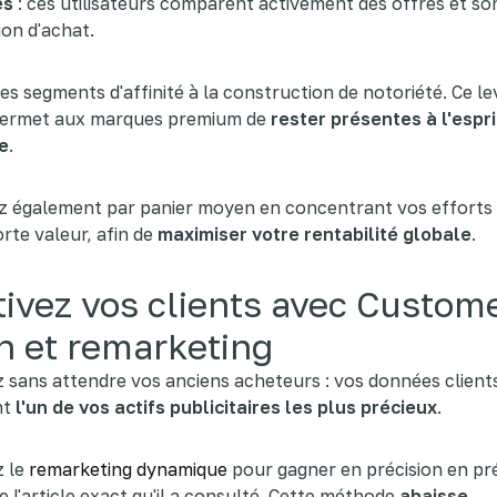
es
: ces utilisateurs comparent activement des offres et s
ion d'achat.
es segments d'affinité à la construction de notoriété. Ce le
permet aux marques premium de
rester présentes à l'espri
e
.
 également par panier moyen en concentrant vos efforts 
orte valeur, afin de
maximiser votre rentabilité globale
.
ivez vos clients avec Custom
h et remarketing
sans attendre vos anciens acheteurs : vos données client
nt
l'un de vos actifs publicitaires les plus précieux
.
z le
remarketing dynamique
pour gagner en précision en pr
te l'article exact qu'il a consulté. Cette méthode
abaisse