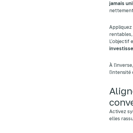
jamais un
nettement
Appliquez
rentables,
L'objectif 
investiss
À l'inverse
l'intensit
Alig
conve
Activez sy
elles rassu