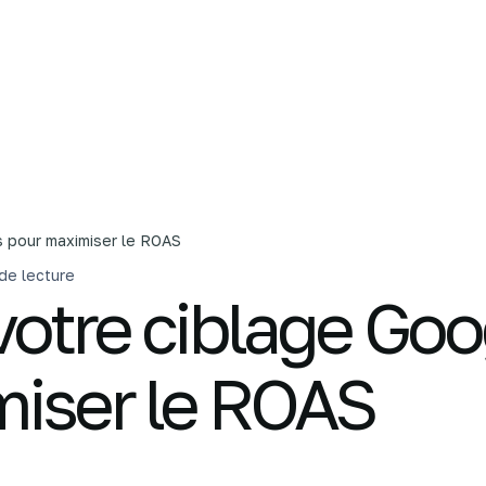
L'agence
Nos services
C
s pour maximiser le ROAS
de lecture
votre ciblage Goo
iser le ROAS