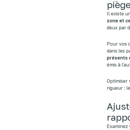
piège
Il existe 
zone et c
deux par d
Pour vos c
dans les p
présents 
émis à l'a
Optimiser
rigueur : l
Ajust
rapp
Examinez v