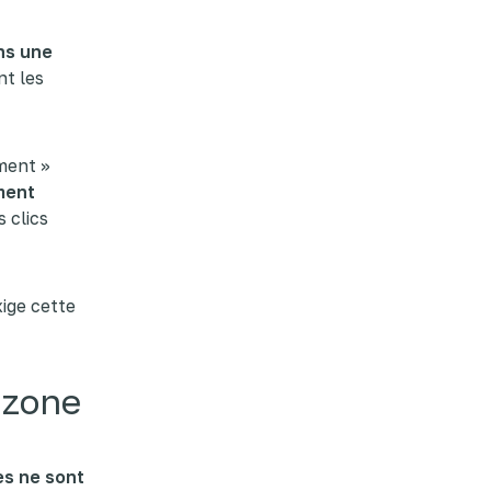
ns une
t les
ment »
ement
 clics
ige cette
 zone
s ne sont