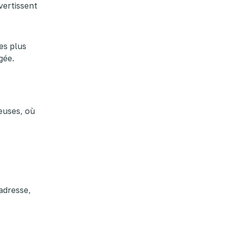
vertissent
es plus
gée.
euses, où
adresse,