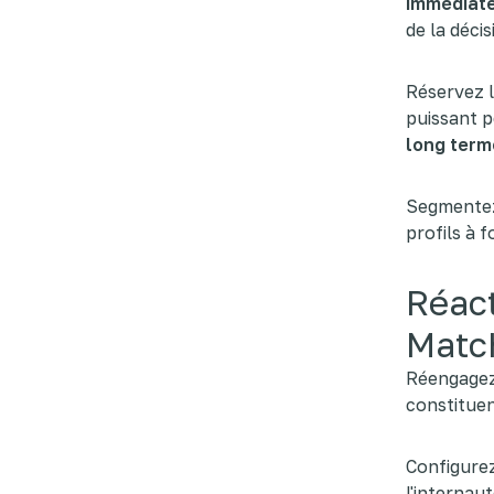
immédiat
de la décis
Réservez l
puissant 
long term
Segmentez
profils à f
Réact
Matc
Réengagez 
constitue
Configure
l'internau