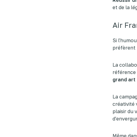
et de la lé
Air Fr
Si l'humou
préfèrent
La collabo
référence 
grand art 
La campagn
créativité
plaisir du 
d'envergur
Même dans 