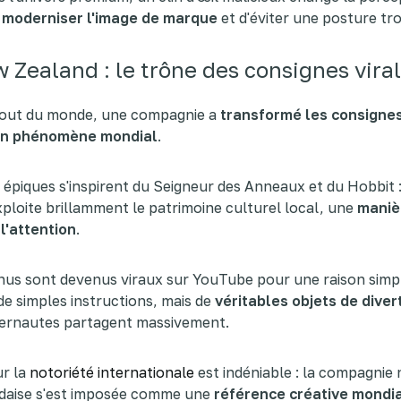
e
moderniser l'image de marque
et d'éviter une posture tro
w Zealand : le trône des consignes vira
 bout du monde, une compagnie a
transformé les consigne
en phénomène mondial
.
 épiques s'inspirent du Seigneur des Anneaux et du Hobbit 
ploite brillamment le patrimoine culturel local, une
maniè
l'attention
.
us sont devenus viraux sur YouTube pour une raison simpl
de simples instructions, mais de
véritables objets de dive
ternautes partagent massivement.
ur la
notoriété internationale
est indéniable : la compagnie 
daise s'est imposée comme une
référence créative mondi