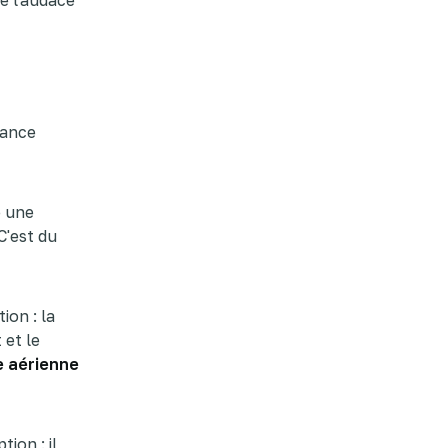
rance
e une
C'est du
ion : la
 et le
e aérienne
ion : il