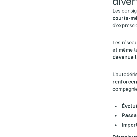
diver
Les consig
courts-mé
d'expressi
Les réseau
et même le
devenue l
L'autodéri
renforcen
compagnie
Évolut
Passag
Impor
Réussir u