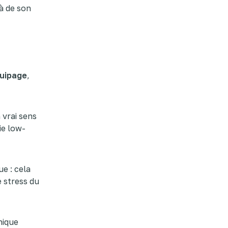
à de son
quipage
,
 vrai sens
ie low-
e : cela
e stress du
nique