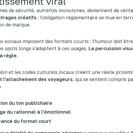
tissement viral
nes de sécurité, autrefois monotones, deviennent de vérit
trages créatifs
: l'obligation réglementaire se mue en terr
on de marque.
x sociaux imposent des formats courts : l'humour doit être
s spots longs s'adaptent à ces usages.
La percussion visu
a règle
.
sion et les codes culturels locaux créent une réelle proximité
t l'attachement des voyageurs
, qui se sentent compris pa
.
ion du ton publicitaire
e du rationnel à l'émotionnel
tance du format court
ne publicité de compagnie aérienne
suppose aujourd'hui d