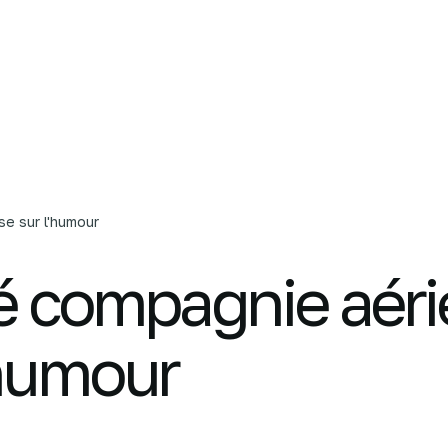
L'agence
Nos services
C
se sur l'humour
té compagnie aér
'humour