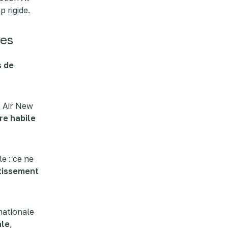
p rigide.
les
s de
: Air New
re habile
e : ce ne
rtissement
nationale
ale
,