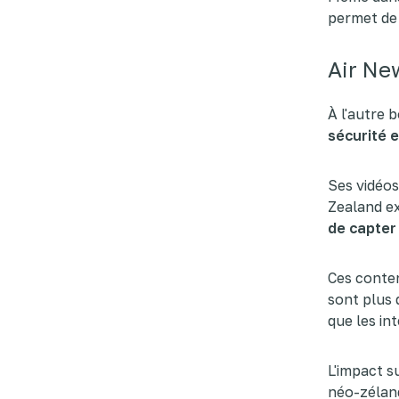
permet d
Air Ne
À l'autre
sécurité 
Ses vidéos
Zealand ex
de capter 
Ces conten
sont plus 
que les in
L'impact s
néo-zélan