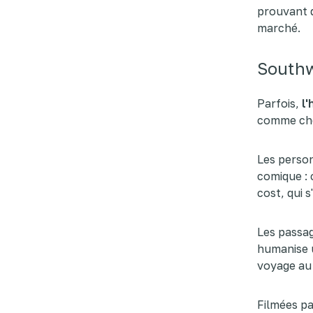
prouvant q
marché.
Southwe
Parfois,
l
comme ch
Les person
comique :
cost, qui 
Les passag
humanise u
voyage au 
Filmées pa