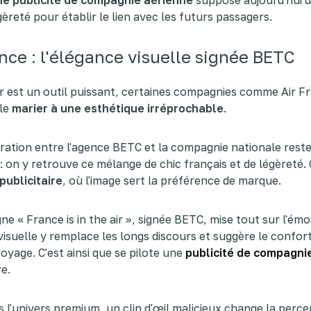
gèreté pour établir le lien avec les futurs passagers.
ance : l'élégance visuelle signée BETC
r est un outil puissant, certaines compagnies comme Air F
 le
marier à une esthétique irréprochable
.
ration entre l'agence BETC et la compagnie nationale rest
: on y retrouve ce mélange de chic français et de légèreté. 
publicitaire
, où l'image sert la préférence de marque.
e « France is in the air », signée BETC, mise tout sur l'émot
 visuelle y remplace les longs discours et suggère le confort
voyage. C'est ainsi que se pilote une
publicité de compagni
e.
l'univers premium, un clin d'œil malicieux change la percept