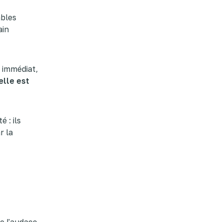
ables
ain
 immédiat,
elle est
 : ils
r la
e l'audace