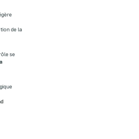
égère
tion de la
rôle se
a
ogique
nd