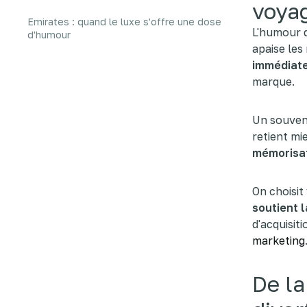
voya
Emirates : quand le luxe s'offre une dose
L'humour d
d'humour
apaise les
immédiate
marque.
Un souveni
retient mi
mémorisat
On choisit
soutient l
d'acquisiti
marketing
De la