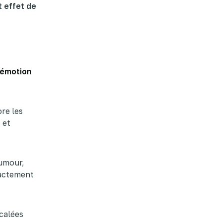
t effet de
'émotion
ore les
 et
humour,
exactement
écalées