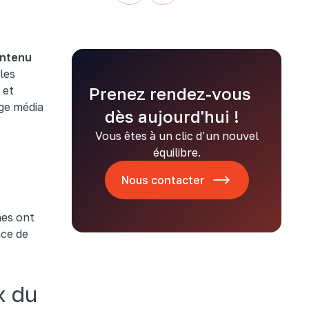
ontenu
les
 et
Prenez rendez-vous
ge média
dès aujourd'hui !
Vous êtes à un clic d’un nouvel
équilibre.
Nous contacter
nes ont
nce de
x du