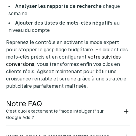
Analyser les rapports de recherche
chaque
semaine
Ajouter des listes de mots-clés négatifs
au
niveau du compte
Reprenez le contrôle en activant le mode expert
pour stopper le gaspillage budgétaire. En ciblant des
mots-clés précis et en configurant
votre suivi des
conversions
, vous transformez enfin vos clics en
clients réels. Agissez maintenant pour bâtir une
croissance rentable et sereine grâce à une stratégie
publicitaire parfaitement maîtrisée.
Notre FAQ
C'est quoi exactement le "mode intelligent" sur
Google Ads ?
Le mode intelligent est la version simplifiée que
Google vous propose par défaut à l'ouverture de