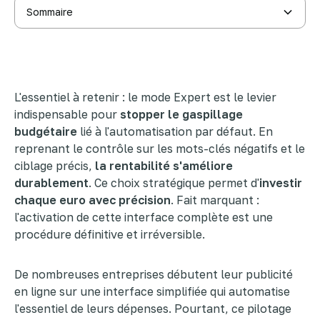
Sommaire
Mode intelligent ou mode expert Google Ads : le vrai
choix pour votre rentabilité
Activez le mode Expert en 3 étapes, sans faux pas
Paramétrez votre campagne sans laisser un centime
au hasard
L'essentiel à retenir : le mode Expert est le levier
Enchères et mots-clés : les leviers pour stopper les
pertes
indispensable pour
stopper le gaspillage
budgétaire
lié à l'automatisation par défaut. En
reprenant le contrôle sur les mots-clés négatifs et le
ciblage précis,
la rentabilité s'améliore
durablement
. Ce choix stratégique permet d'
investir
chaque euro avec précision
. Fait marquant :
l'activation de cette interface complète est une
procédure définitive et irréversible.
De nombreuses entreprises débutent leur publicité
en ligne sur une interface simplifiée qui automatise
l'essentiel de leurs dépenses. Pourtant, ce pilotage