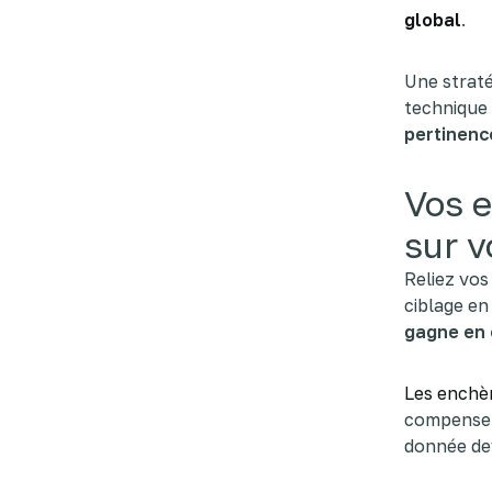
global
.
Une straté
technique 
pertinenc
Vos e
sur v
Reliez vos 
ciblage en 
gagne en 
Les enchèr
compensent
donnée dev