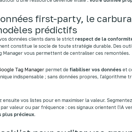
 autour d'une ressource devenue vitale :
votre donnée prop
onnées first-party, le carbur
odèles prédictifs
vos données clients dans le strict
respect de la conformit
nt constitue le socle de toute stratégie durable. Des ou
g Manager vous permettent de centraliser ces remontées.
Google Tag Manager
permet de
fiabiliser vos données
et c
nique indispensable ; sans données propres, l'algorithme tr
 ensuite vos listes pour en maximiser la valeur. Segmente
par valeur ou par fréquence : ces signaux orientent l'IA ve
s plus précieux
.