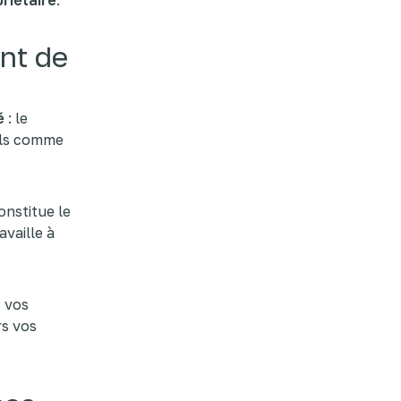
riétaire
.
ant de
é
: le
tils comme
onstitue le
availle à
z vos
rs vos