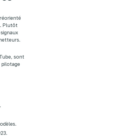
 réorienté
. Plutôt
s signaux
ometteurs.
uTube, sont
s pilotage
.
modèles.
023.