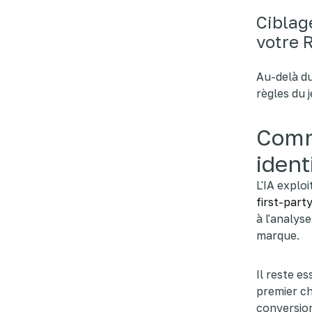
Ciblag
votre 
Au-delà du
règles du 
Comm
ident
L'IA explo
first-part
à l'analyse
marque.
Il reste es
premier ch
conversion