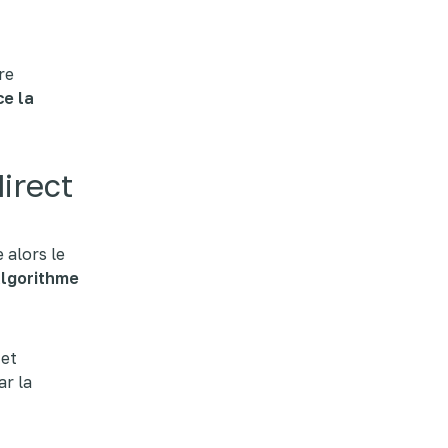
re
ce la
irect
e alors le
algorithme
et
ar la