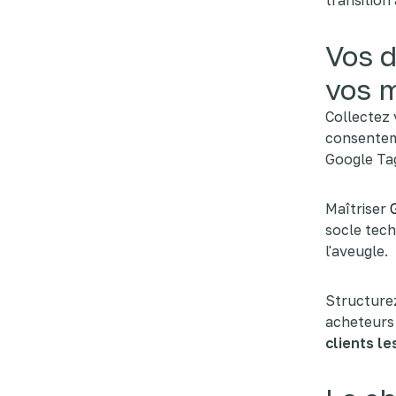
transition
Vos d
vos m
Collectez 
consenteme
Google Ta
Maîtriser
socle tech
l'aveugle.
Structurez
acheteurs 
clients le