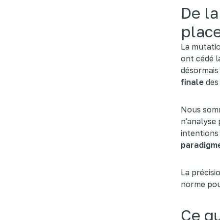
De la
place
La mutatio
ont cédé l
désormais 
finale
des
Nous sommes
n'analyse 
intentions
paradigm
La précisi
norme pour
Ce qu