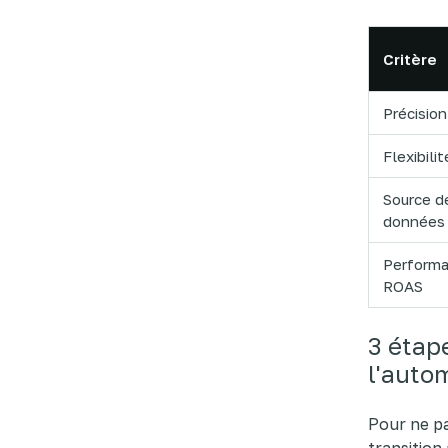
Critère
Précision
Flexibilit
Source d
données
Perform
ROAS
3 étap
l'auto
Pour ne pa