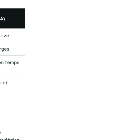
IA)
tive
arges
 en temps
e et
e