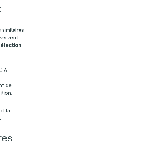
:
 similaires
 servent
sélection
L'IA
t de
ition.
nt la
.
res