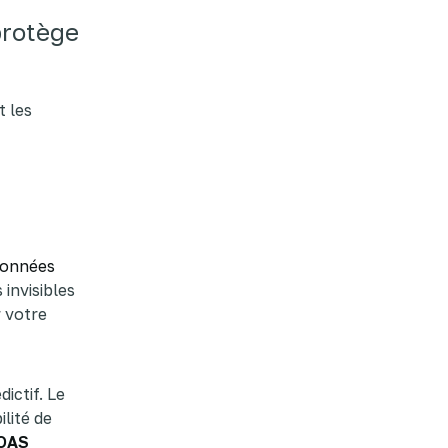
protège
t les
données
invisibles
 votre
dictif. Le
lité de
ROAS