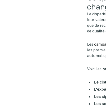
chan
La disparit
leur valeu
que de rec
de qualité 
Les
campa
les premièr
automatiqu
Voici les
p
Le cib
L'exp
Les si
Les se