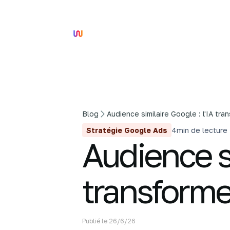
Blog
Audience similaire Google : l'IA t
Stratégie Google Ads
4
min de lecture
Audience si
transform
Publié le
26/6/26