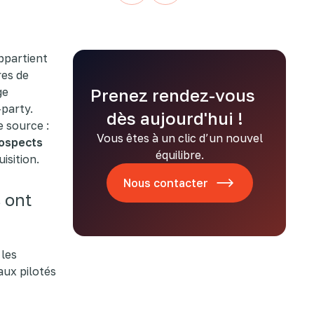
appartient
res de
ge
Prenez rendez-vous
-party.
dès aujourd'hui !
e source :
Vous êtes à un clic d’un nouvel
rospects
équilibre.
isition.
Nous contacter
 ont
 les
aux pilotés