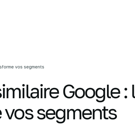
L'agence
Nos services
C
ransforme vos segments
milaire Google : l
e vos segments