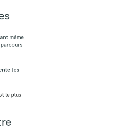
ies
avant même
n parcours
ente les
t le plus
tre