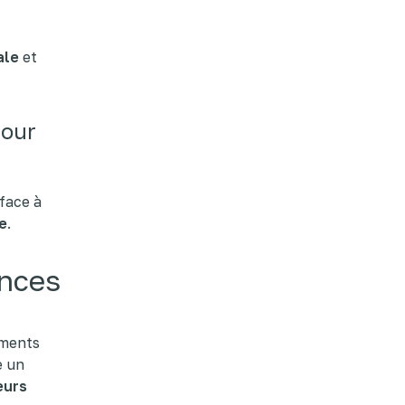
ale
et
pour
 face à
e
.
ences
gments
e un
eurs