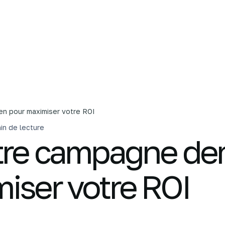
L'agence
Nos services
C
n pour maximiser votre ROI
in de lecture
otre campagne d
iser votre ROI