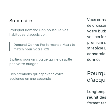
Vous const
Sommaire
de croissan
Pourquoi Demand Gen bouscule vos
votre budg
habitudes d'acquisition
vos perfo
premium su
Demand Gen vs Performance Max : le
stratégie
match pour votre ROI
conversio
donnée.
3 piliers pour un ciblage qui ne gaspille
pas votre budget
Pourqu
Des créations qui captivent votre
d'acqu
audience en une seconde
Longtemps
réunit dé
format reb