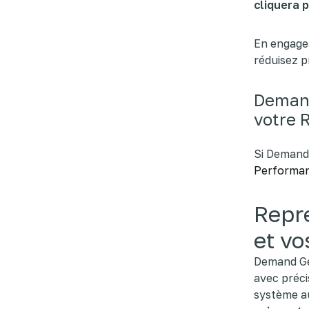
cliquera 
En engage
réduisez p
Demand
votre 
Si Demand 
Performa
Repre
et vo
Demand Gen
avec préc
système a