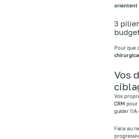
orientent
3 pilie
budge
Pour que c
chirurgica
Vos d
cibla
Vos propr
CRM
pour
guider l'I
Face au re
progressive