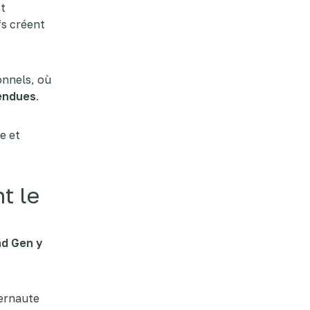
st
fs créent
onnels, où
tendues
.
de et
t le
d Gen y
ternaute