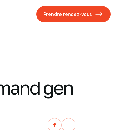
ases studies
Blog
Prendre rendez-vous
emand gen