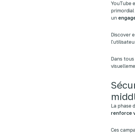
YouTube et
primordial
un
engage
Discover e
l'utilisat
Dans tous 
visuellem
Sécur
midd
La phase d
renforce 
Ces campag