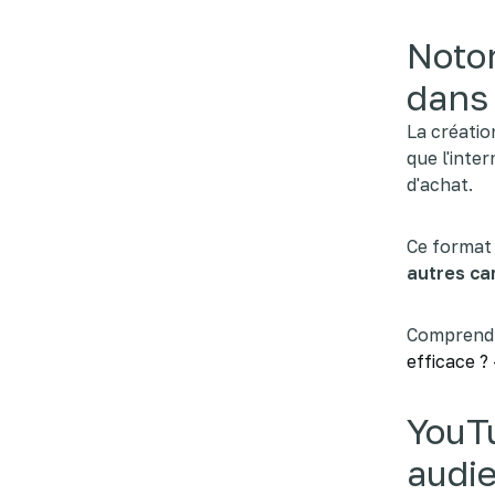
Notor
dans 
La créati
que l'inter
d'achat.
Ce format 
autres ca
Comprendre
efficace ? 
YouTu
audi