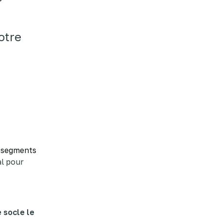
otre
 segments
al pour
 socle le