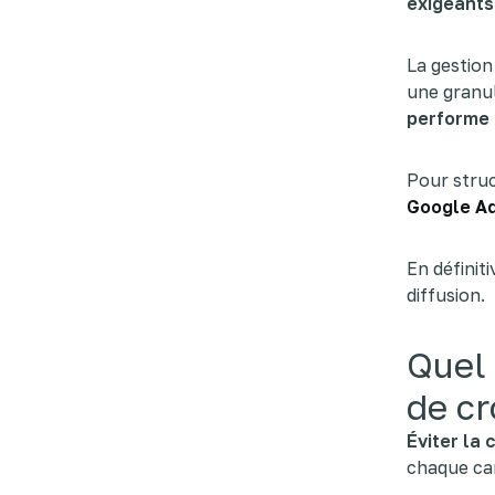
exigeants
La gestion
une granul
performe
Pour struc
Google A
En définit
diffusion.
Quel 
de cr
Éviter la 
chaque ca