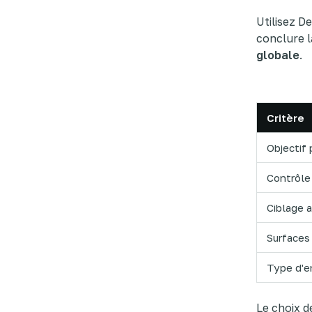
Utilisez D
conclure l
globale
.
Critère
Objectif 
Contrôle 
Ciblage 
Surfaces 
Type d'e
Le choix d