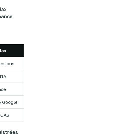
Max
mance
Max
ersions
'IA
nce
re Google
ROAS
gistrées