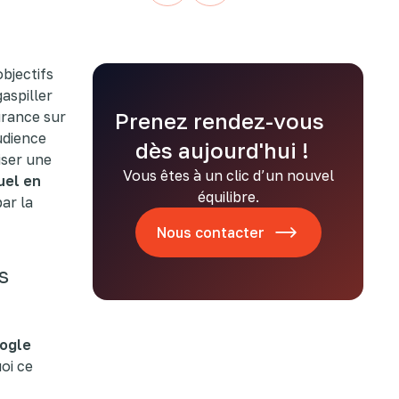
bjectifs
gaspiller
urance sur
Prenez rendez-vous
udience
dès aujourd'hui !
iser une
Vous êtes à un clic d’un nouvel
uel en
équilibre.
ar la
Nous contacter
s
ogle
oi ce