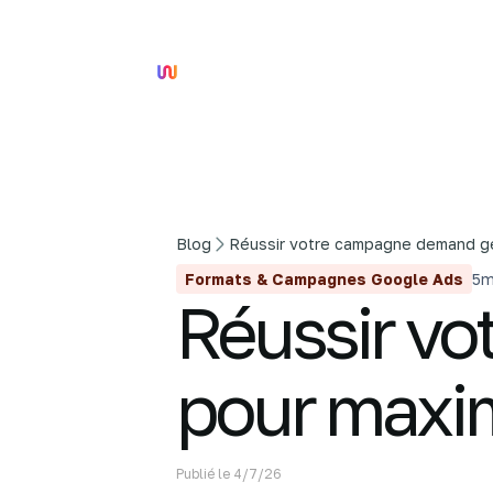
Blog
Réussir votre campagne demand ge
Formats & Campagnes Google Ads
5
m
Réussir v
pour maxim
Publié le
4/7/26