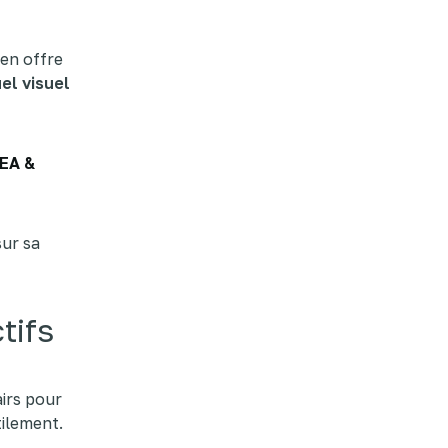
Gen offre
el visuel
EA &
ur sa
tifs
airs pour
ilement.