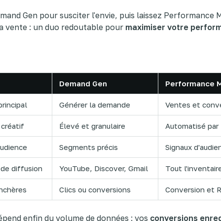
emand Gen pour susciter l'envie, puis laissez Performance 
a vente : un duo redoutable pour
maximiser votre perfor
Demand Gen
Performance 
principal
Générer la demande
Ventes et conv
créatif
Élevé et granulaire
Automatisé par l
audience
Segments précis
Signaux d'audie
de diffusion
YouTube, Discover, Gmail
Tout l'inventai
nchères
Clics ou conversions
Conversion et 
épend enfin du volume de données : vos
conversions enre