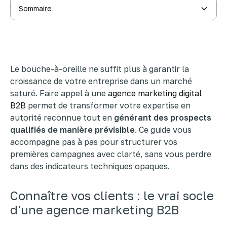
Sommaire
Connaître vos clients : le vrai socle d'une agence
marketing B2B
3 leviers d'acquisition pour remplir votre pipeline de
leads
Transformez l'intérêt en opportunités commerciales
concrètes
Le bouche-à-oreille ne suffit plus à garantir la
Prouvez la rentabilité de vos campagnes, sans
jargon
croissance de votre entreprise dans un marché
saturé. Faire appel à une
agence marketing digital
B2B
permet de transformer votre expertise en
autorité reconnue tout en
générant des prospects
qualifiés de manière prévisible
. Ce guide vous
accompagne pas à pas pour structurer vos
premières campagnes avec clarté, sans vous perdre
dans des indicateurs techniques opaques.
Connaître vos clients : le vrai socle
d'une agence marketing B2B