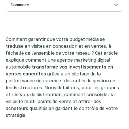
Sommaire
Pourquoi une agence experte du secteur auto change
tout pour vos leads
Blinked : l'activation média performance à l'échelle de
votre réseau
3 leviers techniques pour remplir votre carnet de
commandes
Comment garantir que votre budget média se
Comment l'électrification redéfinit votre marketing
en 2026 ?
traduise en visites en concession et en ventes, à
l'échelle de l'ensemble de votre réseau ? Cet article
explique comment une agence marketing digital
automobile
transforme vos investissements en
ventes concrètes
grâce à un pilotage de la
performance rigoureux et des outils de gestion de
leads structurés. Nous détaillons, pour les groupes
et réseaux de distribution, comment consolider la
visibilité multi-points de vente et attirer des
acheteurs qualifiés en gardant le contrôle de votre
stratégie.