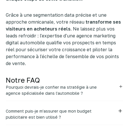
Grâce à une segmentation data précise et une
approche omnicanale, votre réseau
transforme ses
visiteurs en acheteurs réels
. Ne laissez plus vos
leads refroidir : l'expertise d'une agence marketing
digital automobile qualifie vos prospects en temps
réel pour sécuriser votre croissance et piloter la
performance à l'échelle de l'ensemble de vos points
de vente.
Notre FAQ
Pourquoi devrais-je confier ma stratégie à une
agence spécialisée dans l'automobile ?
Le secteur automobile possède des cycles
d'achat très particuliers : on ne vend pas un
Comment puis-je m'assurer que mon budget
véhicule neuf comme on vend une prestation
publicitaire est bien utilisé ?
d'entretien ou un véhicule d'occasion. Une agence
C'est votre crainte principale et nous la
experte
maîtrise ces nuances psychologiques