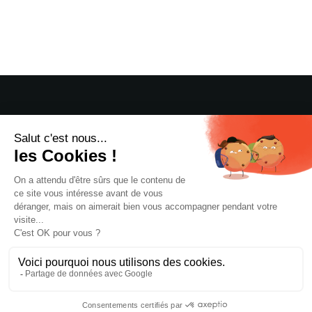
Besoin d’un audit ?
Discutons de vos projets !
L'agence
Nos services
Case studies
Blog
Jaws Group