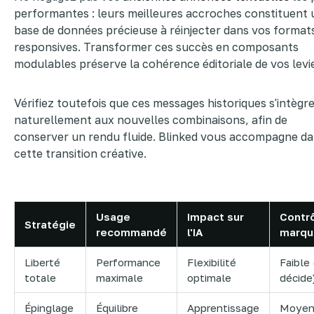
performantes : leurs meilleures accroches constituent
base de données précieuse à réinjecter dans vos format
responsives. Transformer ces succès en composants
modulables préserve la cohérence éditoriale de vos levi
Vérifiez toutefois que ces messages historiques s'intègr
naturellement aux nouvelles combinaisons, afin de
conserver un rendu fluide. Blinked vous accompagne d
cette transition créative.
Usage
Impact sur
Contr
Stratégie
recommandé
l'IA
marqu
Liberté
Performance
Flexibilité
Faible 
totale
maximale
optimale
décide
Épinglage
Équilibre
Apprentissage
Moye