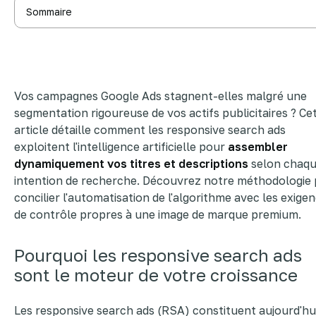
Sommaire
Pourquoi les responsive search ads sont le moteur de votre
croissance
4 piliers pour construire une annonce à haute performance
Automatisation ou contrôle de marque : trouvez le bon équilib
Vos campagnes Google Ads stagnent-elles malgré une
Maximiser le ROAS grâce à la synergie entre assets et
algorithmes
segmentation rigoureuse de vos actifs publicitaires ? Ce
article détaille comment les responsive search ads
exploitent l'intelligence artificielle pour
assembler
dynamiquement vos titres et descriptions
selon chaq
intention de recherche. Découvrez notre méthodologie
concilier l'automatisation de l'algorithme avec les exige
de contrôle propres à une image de marque premium.
Pourquoi les responsive search ads
sont le moteur de votre croissance
Les responsive search ads (RSA) constituent aujourd'hui