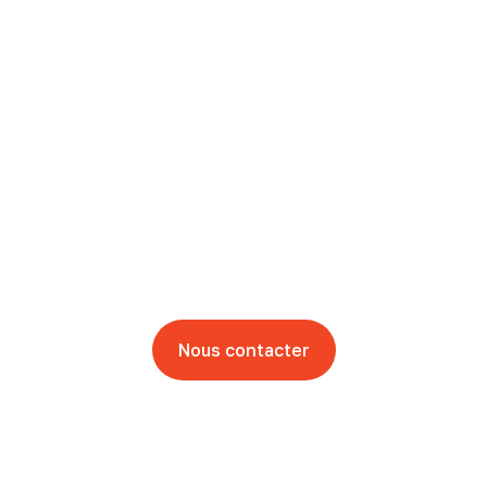
Vous souhaitez faire de
la pub mais vous ne
savez pas par ou
commencer ?
Laisser nous vous guider
Nous contacter