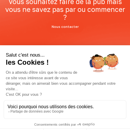
Vous souhaitez faire de la pub mais
vous ne savez pas par ou commencer
?
Nous contacter
Besoin d’un audit ?
Discutons de vos projets !
L'agence
Nos services
Case studies
Blog
Jaws Group
Politique de confidentialité
Mentions légales
CGV
© 2026 — Copyright - Réalisé par l'
agence Webflow Mekaa