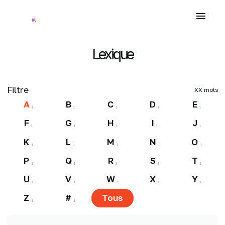
Lexique
Filtre
XX
mots
A
B
C
D
E
1
1
1
1
1
F
G
H
I
J
1
1
1
1
1
K
L
M
N
O
1
1
1
1
1
P
Q
R
S
T
1
1
1
1
1
U
V
W
X
Y
1
1
1
1
1
Z
#
Tous
1
1